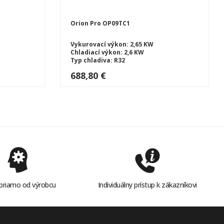
Orion Pro OP09TC1
Vykurovací výkon: 2,65 KW
Chladiací výkon: 2,6 KW
Typ chladiva: R32
T
Typ tepelného čerpadlá: SPLIT
688,80 €
priamo od výrobcu
Individuálny prístup k zákazníkovi