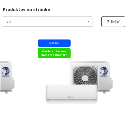
Produktov na stránke
20
Zdieľať
Nordis
Dotácia " Zelena
domacnostiam II "