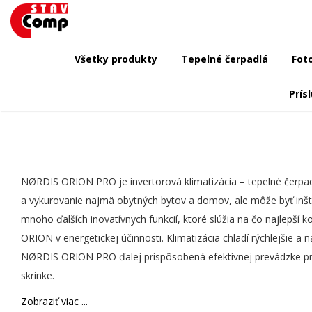
Všetky produkty
Tepelné čerpadlá
Fot
Prís
NØRDIS ORION PRO je invertorová klimatizácia – tepelné čerpadlo
a vykurovanie najmä obytných bytov a domov, ale môže byť inšt
mnoho ďalších inovatívnych funkcií, ktoré slúžia na čo najlepší
ORION v energetickej účinnosti. Klimatizácia chladí rýchlejšie a 
NØRDIS ORION PRO ďalej prispôsobená efektívnej prevádzke pri p
skrinke.
Zobraziť viac ...