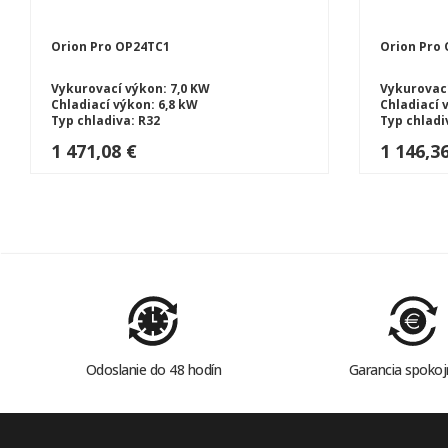
Orion Pro OP24TC1
Orion Pro
Vykurovací výkon: 7,0 KW
Vykurovací
Chladiací výkon: 6,8 kW
Chladiací 
Typ chladiva: R32
Typ chladi
Typ tepelného čerpadlá: SPLIT
Typ tepeln
1 471,08 €
1 146,3
Odoslanie do 48 hodín
Garancia spokoj