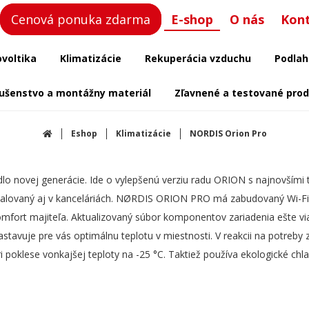
Cenová ponuka zdarma
E-shop
O nás
Kon
ovoltika
Klimatizácie
Rekuperácia vzduchu
Podlah
lušenstvo a montážny materiál
Zľavnené a testované pro
Eshop
Klimatizácie
NORDIS Orion Pro
 novej generácie. Ide o vylepšenú verziu radu ORION s najnovšími tec
alovaný aj v kanceláriách. NØRDIS ORION PRO má zabudovaný Wi-Fi m
 komfort majiteľa. Aktualizovaný súbor komponentov zariadenia ešte 
nastavuje pre vás optimálnu teplotu v miestnosti. V reakcii na potreby
oklese vonkajšej teploty na -25 °C. Taktiež používa ekologické chla