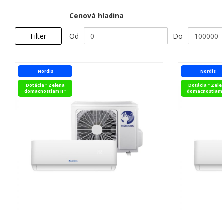
Cenová hladina
Od
Do
Filter
Nordis
Nordis
Dotácia " Zelena
Dotácia " Zel
domacnostiam II "
domacnostiam I