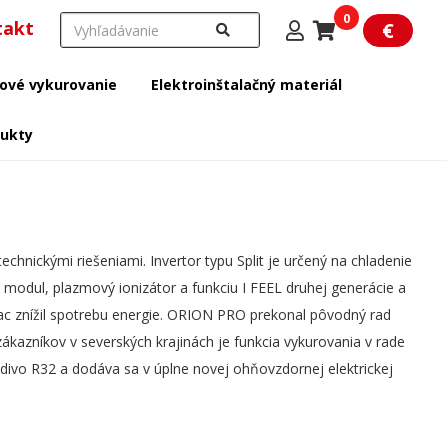
0
takt
€
ové vykurovanie
Elektroinštalačný materiál
dukty
hnickými riešeniami. Invertor typu Split je určený na chladenie
odul, plazmový ionizátor a funkciu I FEEL druhej generácie a
viac znížil spotrebu energie. ORION PRO prekonal pôvodný rad
 zákazníkov v severských krajinách je funkcia vykurovania v rade
divo R32 a dodáva sa v úplne novej ohňovzdornej elektrickej