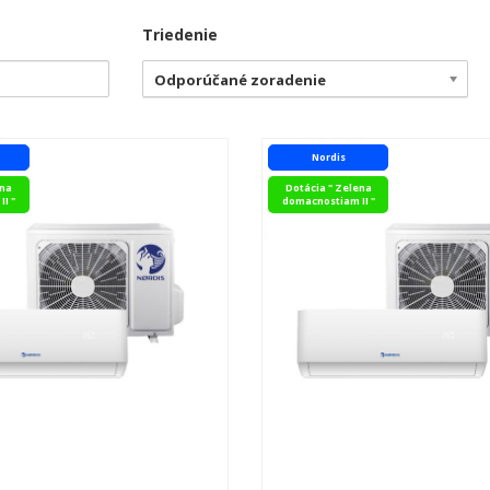
Triedenie
Odporúčané zoradenie
Nordis
ena
Dotácia " Zelena
I "
domacnostiam II "