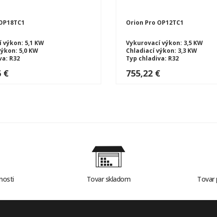
 OP18TC1
Orion Pro OP12TC1
 výkon: 5,1 KW
Vykurovací výkon: 3,5 KW
výkon: 5,0 KW
Chladiací výkon: 3,3 KW
va: R32
Typ chladiva: R32
ého čerpadlá: SPLIT
Typ tepelného čerpadlá: SPLI
6 €
755,22 €
nosti
Tovar skladom
Tovar 