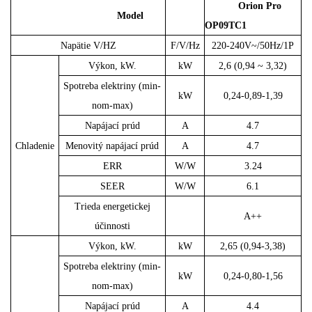
Orion Pro
Model
OP09TC1
Napätie V/HZ
F/V/Hz
220-240V~/50Hz/1P
Výkon, kW.
kW
2,6 (0,94 ~ 3,32)
Spotreba elektriny (min-
kW
0,24-0,89-1,39
nom-max)
Napájací prúd
A
4.7
Chladenie
Menovitý napájací prúd
A
4.7
ERR
W/W
3.24
SEER
W/W
6.1
Trieda energetickej
A++
účinnosti
Výkon, kW.
kW
2,65 (0,94-3,38)
Spotreba elektriny (min-
kW
0,24-0,80-1,56
nom-max)
Napájací prúd
A
4.4