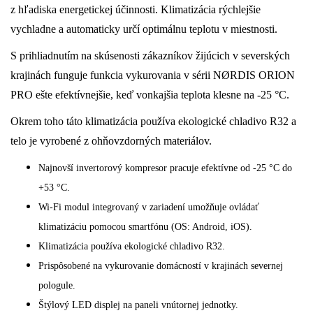
z hľadiska energetickej účinnosti. Klimatizácia rýchlejšie
vychladne a automaticky určí optimálnu teplotu v miestnosti.
S prihliadnutím na skúsenosti zákazníkov žijúcich v severských
krajinách funguje funkcia vykurovania v sérii NØRDIS ORION
PRO ešte efektívnejšie, keď vonkajšia teplota klesne na -25 °C.
Okrem toho táto klimatizácia používa ekologické chladivo R32 a
telo je vyrobené z ohňovzdorných materiálov.
Najnovší invertorový kompresor pracuje efektívne od -25 °C do
+53 °C.
Wi-Fi modul integrovaný v zariadení umožňuje ovládať
klimatizáciu pomocou smartfónu (OS: Android, iOS).
Klimatizácia používa ekologické chladivo R32.
Prispôsobené na vykurovanie domácností v krajinách severnej
pologule.
Štýlový LED displej na paneli vnútornej jednotky.