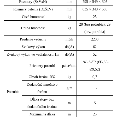
Rozmery (ŠxVxH)
mm
795 × 549 × 305
Rozmery balenia (DxŠxV)
mm
835 × 340 × 585
Čistá hmotnosť
kg
25
28 (bez potrubia), 29
Hrubá hmotnosť
kg
(bez potrubia)
Prúdenie vzduchu
m3/h
2200
Zvukový výkon
db(A)
62
Zvukový výkon vo vzdialenosti 1m
db(A)
52
1/4''-3/8"/ (Ø6,35-
Priemery potrubí
palce/mm
Ø9,52)
Obsah freónu R32
kg
0,7
Dodatočné množstvo
g/m
15
Potrubie
freónu
Dĺžka stopy bez
m
5
dodatočného freónu
Maximálna dĺžka
m
25