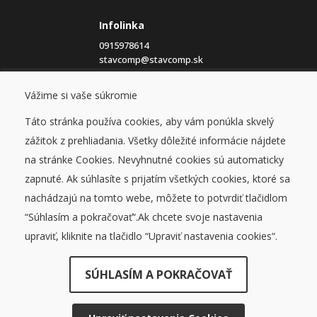
Infolinka
0915978614
stavcomp@stavcomp.sk
Vážime si vaše súkromie
Eshop
Obchodné podmienky
Táto stránka používa cookies, aby vám ponúkla skvelý
Ochrana osobných údajov
Cookies
zážitok z prehliadania. Všetky dôležité informácie nájdete
na stránke Cookies. Nevyhnutné cookies sú automaticky
Blog
zapnuté. Ak súhlasíte s prijatím všetkých cookies, ktoré sa
O nás
nachádzajú na tomto webe, môžete to potvrdiť tlačidlom
Kontakt
“Súhlasím a pokračovať“.Ak chcete svoje nastavenia
upraviť, kliknite na tlačidlo “Upraviť nastavenia cookies“.
SÚHLASÍM A POKRAČOVAŤ
© STAVCOMP 2026, všetky práva vyhradené
DUFEKSOFT
-
tvorba webových stránok
,
tvorba e-shopov