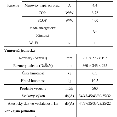
Kúrenie
Menovitý napájací prúd
A
4.4
COP
W/W
3.73
SCOP
W/W
4,00
Trieda energetickej
A+
účinnosti
Wi-Fi
+/-
+
Vnútorná jednotka
Rozmery (ŠxVxH)
mm
790 x 275 x 192
Rozmery balenia (DxŠxV)
mm
860 × 345 × 265
Čistá hmotnosť
kg
8.5
Hrubá hmotnosť
kg
10.5
Prúdenie vzduchu
m3/h
560
Zvukový výkon
db(A)
54/47/45/43/39/35/32
Akustický tlak vo vzdialenosti 1m
db(A)
44/37/35/33/29/25/22
Vonkajšia jednotka