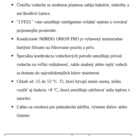
Čistička vzduchu so studenou plazmou zabíja baktérie, mikróby a
iné škodlivé častice.
"I FEEL" vám umožňuje inteligentne ovládať teplotu a vytvárať
príjemnejšie prostredie.
Kondicionér NØRDIS ORION PRO je vybavený mimoriadne
hustými filtrami na filtrovanie prachu a peľu.
Špeciálna konštrukcia vzduchových potrubí umožňuje prívod
vzduchu na veľkú vzdialenosť, takže studený alebo teplý vzduch
sa dostane do najvzdialenejších kútov miestnosti.
Chladí od -15 do 53 °C. Tí, ktorí bývajú mimo mesta, môžu
využiť aj funkciu +8 °C, ktorá umožňuje udržiavať stálu teplotu v
interiéri.
Ľahko sa rozoberá pre jednoduchú údržbu, výmenu dielov alebo
čistenie.