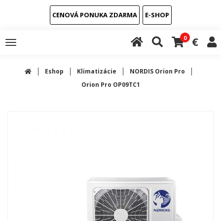
CENOVÁ PONUKA ZDARMA
E-SHOP
0
€
Toggle
navigation
Eshop
Klimatizácie
NORDIS Orion Pro
Orion Pro OP09TC1