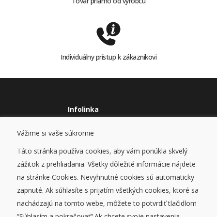
Tovar priamo od výrobcu
Individuálny prístup k zákazníkovi
Infolinka
0915978614
Vážime si vaše súkromie
stavcomp@stavcomp.sk
Táto stránka používa cookies, aby vám ponúkla skvelý
Eshop
zážitok z prehliadania. Všetky dôležité informácie nájdete
Obchodné podmienky
Ochrana osobných údajov
na stránke Cookies. Nevyhnutné cookies sú automaticky
Cookies
zapnuté. Ak súhlasíte s prijatím všetkých cookies, ktoré sa
nachádzajú na tomto webe, môžete to potvrdiť tlačidlom
Blog
“Súhlasím a pokračovať“.Ak chcete svoje nastavenia