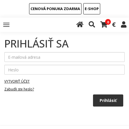
CENOVÁ PONUKA ZDARMA
E-SHOP
0
€
Toggle
navigation
PRIHLÁSIŤ SA
VYTVORIŤ ÚČET
Zabudli ste heslo?
Prihlásiť