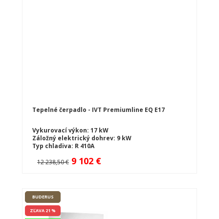
Tepelné čerpadlo - IVT Premiumline EQ E17
Vykurovací výkon: 17 kW
Záložný elektrický dohrev: 9 kW
Typ chladiva: R 410A
9 102 €
12 238,50 €
BUDERUS
ZĽAVA 21 %