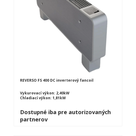
REVERSO FS 400 DC inverterový fancoil
Vykurovací výkon: 2,40kW
Chladiací výkon: 1,81kW
Dostupné iba pre autorizovaných
partnerov