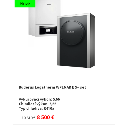
Nové
Buderus Logatherm WPL6 AR E S+ set
Vykurovací výkon: 5,66
Chladiací výkon: 5,66
Typ chladiva: R410a
Typ tepelného čerpadlá: Vzduch-voda
8 500 €
10 810 €