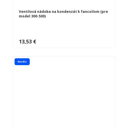
Ventilová nádoba na kondenzát k fancoilom (pre
model 300-500)
13,53 €
Nordis