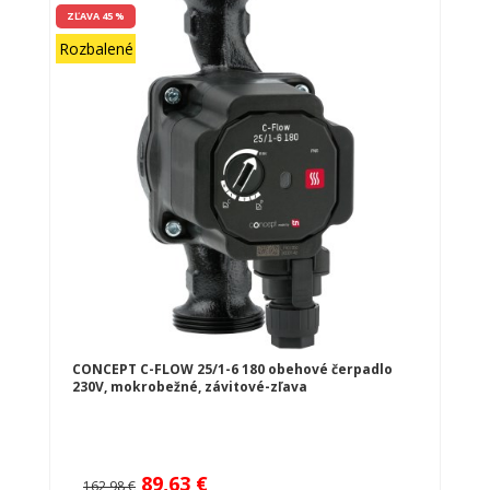
ZĽAVA 45 %
Rozbalené
CONCEPT C-FLOW 25/1-6 180 obehové čerpadlo
230V, mokrobežné, závitové-zľava
89,63 €
162,98 €