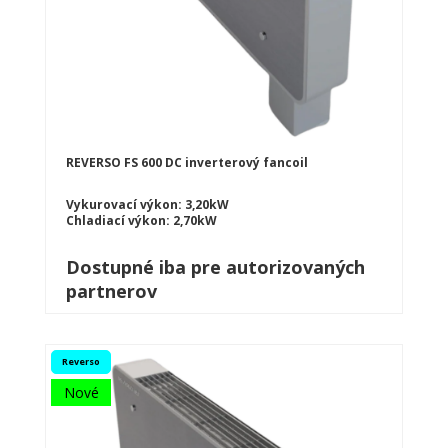
REVERSO FS 600 DC inverterový fancoil
Vykurovací výkon: 3,20kW
Chladiací výkon: 2,70kW
Dostupné iba pre autorizovaných
partnerov
Reverso
Nové