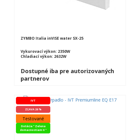
ZYMBO Italia inVISE water SX-25
Vykurovací výkon: 2350W
Chladiací výkon: 2632W
Dostupné iba pre autorizovaných
partnerov
IVT
ZĽAVA 26 %
Testované
Dotácia " Zelena
domacnostiam II "