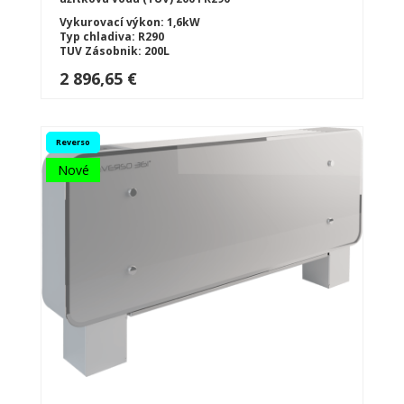
Vykurovací výkon: 1,6kW
Typ chladiva: R290
TUV Zásobnik: 200L
2 896,65 €
Reverso
Nové