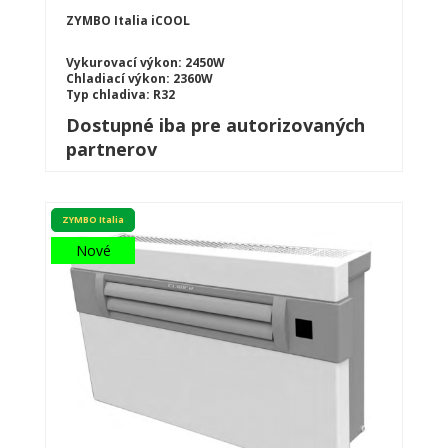
ZYMBO Italia iCOOL
Vykurovací výkon: 2450W
Chladiací výkon: 2360W
Typ chladiva: R32
Dostupné iba pre autorizovaných
partnerov
ZYMBO Italia
Nové