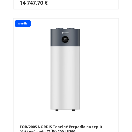
14 747,70 €
Nordis
TOR/200S NORDIS Tepelné čerpadlo na teplú
úžitkovú vodu (TÚV) 200 l R290