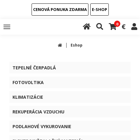
CENOVÁ PONUKA ZDARMA
E-SHOP
0
€
Toggle
navigation
Eshop
TEPELNÉ ČERPADLÁ
FOTOVOLTIKA
KLIMATIZÁCIE
REKUPERÁCIA VZDUCHU
PODLAHOVÉ VYKUROVANIE