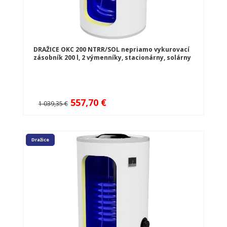
DRAŽICE OKC 200 NTRR/SOL nepriamo vykurovací
zásobník 200 l, 2 výmenníky, stacionárny, solárny
557,70 €
1 039,35 €
Dražice