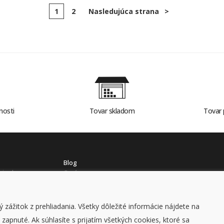
1
2
Nasledujúca strana
>
nosti
Tovar skladom
Tovar 
Blog
mienky
O nás
ch údajov
Kontakt
 zážitok z prehliadania. Všetky dôležité informácie nájdete na
apnuté. Ak súhlasíte s prijatím všetkých cookies, ktoré sa