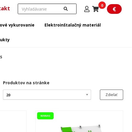
0
takt
€
ové vykurovanie
Elektroinštalačný materiál
dukty
S
Produktov na stránke
20
Zdieľať
WANAS