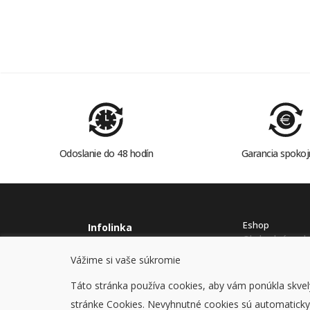
Odoslanie do 48 hodín
Garancia spokoj
Eshop
Infolinka
Obchodné pod
0915978614
Ochrana osobný
Vážime si vaše súkromie
stavcomp@stavcomp.sk
Cookies
Táto stránka používa cookies, aby vám ponúkla skvelý
stránke Cookies. Nevyhnutné cookies sú automaticky z