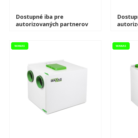
Dostupné iba pre
Dostupn
autorizovaných partnerov
autori
WANAS
WANAS