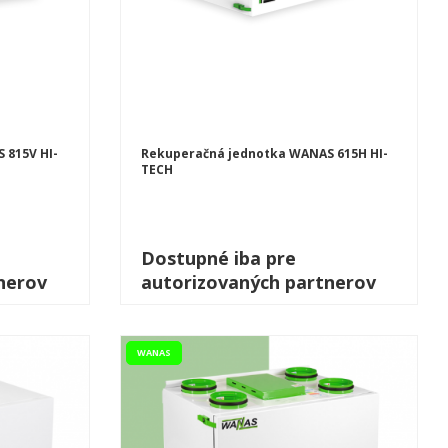
 815V HI-
Rekuperačná jednotka WANAS 615H HI-
TECH
Dostupné iba pre
nerov
autorizovaných partnerov
WANAS