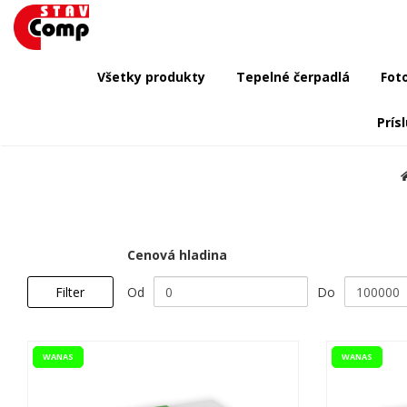
Všetky produkty
Tepelné čerpadlá
Fot
Prís
Cenová hladina
Od
Do
Filter
WANAS
WANAS