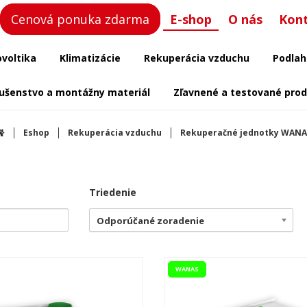
Cenová ponuka zdarma
E-shop
O nás
Kon
ovoltika
Klimatizácie
Rekuperácia vzduchu
Podlah
lušenstvo a montážny materiál
Zľavnené a testované pro
Eshop
Rekuperácia vzduchu
Rekuperačné jednotky WANA
Triedenie
Odporúčané zoradenie
WANAS