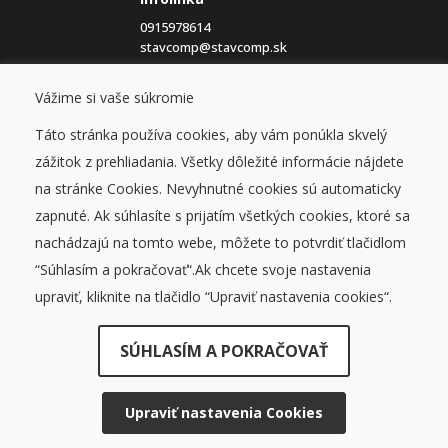
0915978614
stavcomp@stavcomp.sk
Eshop
Vážime si vaše súkromie
Obchodné podmienky
Táto stránka používa cookies, aby vám ponúkla skvelý
Ochrana osobných údajov
Cookies
zážitok z prehliadania. Všetky dôležité informácie nájdete
na stránke Cookies. Nevyhnutné cookies sú automaticky
Blog
zapnuté. Ak súhlasíte s prijatím všetkých cookies, ktoré sa
O nás
nachádzajú na tomto webe, môžete to potvrdiť tlačidlom
Kontakt
“Súhlasím a pokračovať“.Ak chcete svoje nastavenia
upraviť, kliknite na tlačidlo “Upraviť nastavenia cookies“.
SÚHLASÍM A POKRAČOVAŤ
© STAVCOMP 2026, všetky práva vyhradené
DUFEKSOFT
-
tvorba webových stránok
,
tvorba e-shopov
Upraviť nastavenia Cookies