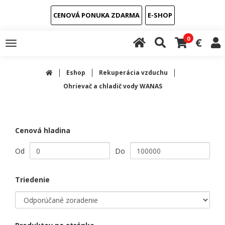
CENOVÁ PONUKA ZDARMA
E-SHOP
0
€
Toggle
navigation
Eshop
Rekuperácia vzduchu
Ohrievač a chladič vody WANAS
Cenová hladina
Od
Do
Triedenie