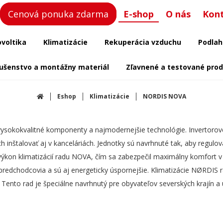
Cenová ponuka zdarma
E-shop
O nás
Kon
ovoltika
Klimatizácie
Rekuperácia vzduchu
Podlah
lušenstvo a montážny materiál
Zľavnené a testované pro
Eshop
Klimatizácie
NORDIS NOVA
ysokokvalitné komponenty a najmodernejšie technológie. Invertorové 
štalovať aj v kanceláriách. Jednotky sú navrhnuté tak, aby regulova
cí výkon klimatizácií radu NOVA, čím sa zabezpečil maximálny komfort 
 predchodcovia a sú aj energeticky úspornejšie. Klimatizácie NØRDIS
Tento rad je špeciálne navrhnutý pre obyvateľov severských krajín a ú