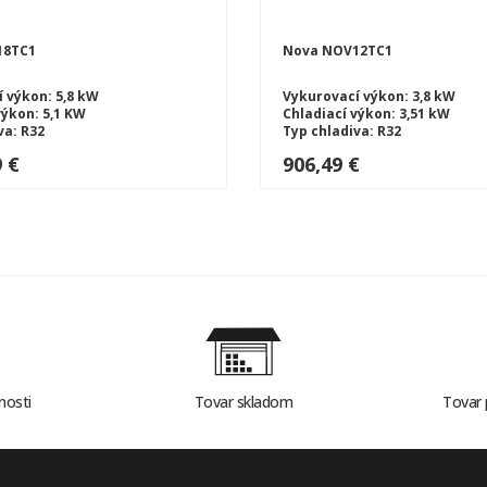
18TC1
Nova NOV12TC1
 výkon: 5,8 kW
Vykurovací výkon: 3,8 kW
výkon: 5,1 KW
Chladiací výkon: 3,51 kW
va: R32
Typ chladiva: R32
ého čerpadlá: SPLIT
Typ tepelného čerpadlá: SPLI
9 €
906,49 €
nosti
Tovar skladom
Tovar 