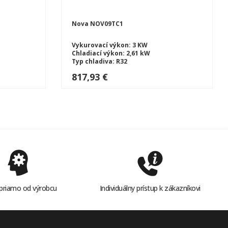
Nova NOV09TC1
Vykurovací výkon: 3 KW
Chladiací výkon: 2,61 kW
Typ chladiva: R32
T
Typ tepelného čerpadlá: SPLIT
817,93 €
priamo od výrobcu
Individuálny prístup k zákazníkovi