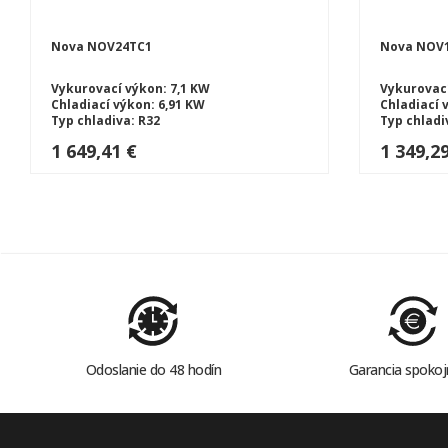
Nova NOV24TC1
Nova NOV
Vykurovací výkon: 7,1 KW
Vykurovací
Chladiací výkon: 6,91 KW
Chladiací 
Typ chladiva: R32
Typ chladi
Typ tepelného čerpadlá: SPLIT
Typ tepeln
1 649,41 €
1 349,2
Odoslanie do 48 hodín
Garancia spokoj