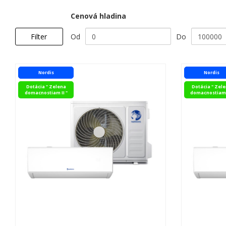
Cenová hladina
Od
Do
Filter
Nordis
Nordis
Dotácia " Zelena
Dotácia " Zel
domacnostiam II "
domacnostiam I