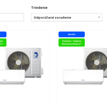
Triedenie
Odporúčané zoradenie
Nordis
ena
Dotácia " Zelena
I "
domacnostiam II "