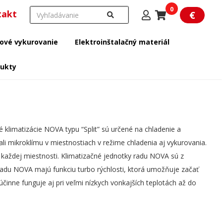
0
takt
€
ové vykurovanie
Elektroinštalačný materiál
dukty
klimatizácie NOVA typu “Split” sú určené na chladenie a
li mikroklímu v miestnostiach v režime chladenia aj vykurovania.
v každej miestnosti. Klimatizačné jednotky radu NOVA sú z
 radu NOVA majú funkciu turbo rýchlosti, ktorá umožňuje začať
činne funguje aj pri veľmi nízkych vonkajších teplotách až do