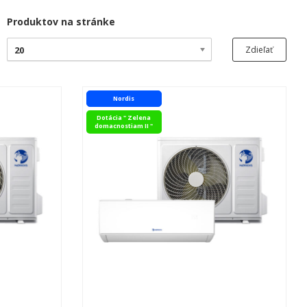
Produktov na stránke
20
Zdieľať
Nordis
Dotácia " Zelena
domacnostiam II "