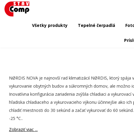
Všetky produkty
Tepelné čerpadlá
Fot
Prís
NØRDIS NOVA je najnovší rad klimatizácií NØRDIS, ktorý spája v
vykurovanie obytných budov a súkromných domov, ale možno ich in
Inovatívna konfigurácia zariadenia zvýšila chladiaci a vykurova
hľadiska chladiaceho a vykurovacieho výkonu účinnejšie ako ich
chladiť miestnosti do 30 sekúnd a začať vykurovať do 60 sekúnd. 
-25 °C..
Zobraziť viac ...