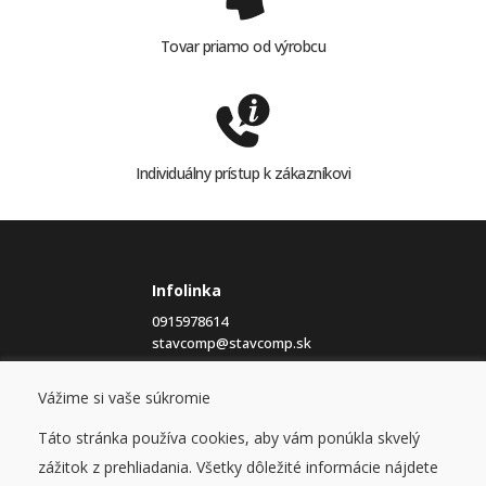
Tovar priamo od výrobcu
Individuálny prístup k zákazníkovi
Infolinka
0915978614
stavcomp@stavcomp.sk
Eshop
Vážime si vaše súkromie
Obchodné podmienky
Táto stránka používa cookies, aby vám ponúkla skvelý
Ochrana osobných údajov
Cookies
zážitok z prehliadania. Všetky dôležité informácie nájdete