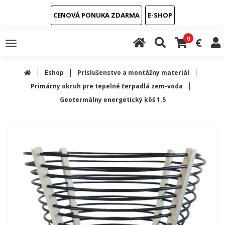
CENOVÁ PONUKA ZDARMA
E-SHOP
0
€
Toggle
navigation
Eshop
Príslušenstvo a montážny materiál
Primárny okruh pre tepelné čerpadlá zem-voda
Geotermálny energetický kôš 1.5