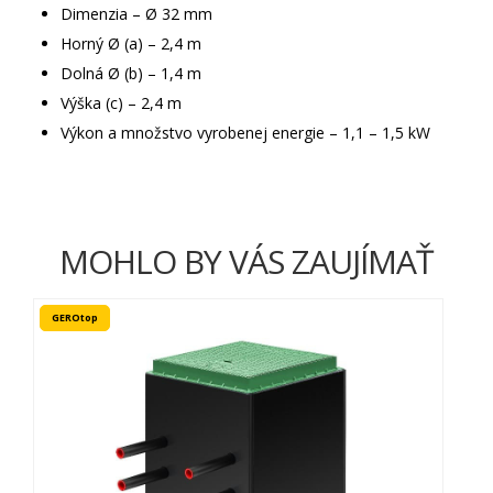
Dimenzia – Ø 32 mm
Horný Ø (a) – 2,4 m
Dolná Ø (b) – 1,4 m
Výška (c) – 2,4 m
Výkon a množstvo vyrobenej energie – 1,1 – 1,5 kW
MOHLO BY VÁS ZAUJÍMAŤ
GEROtop