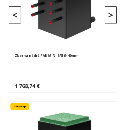
<
>
Zberná nádrž PAK MINI 5/5 Ø 40mm
1 768,74 €
GEROtop