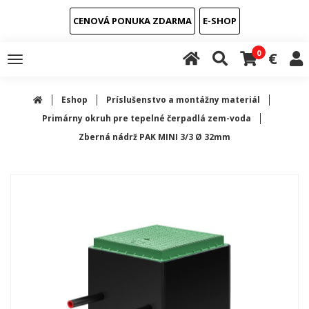
CENOVÁ PONUKA ZDARMA
E-SHOP
0
€
Toggle
navigation
Eshop
Príslušenstvo a montážny materiál
Primárny okruh pre tepelné čerpadlá zem-voda
Zberná nádrž PAK MINI 3/3 Ø 32mm