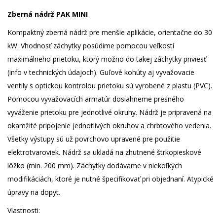
Zberná nádrž PAK MINI
Kompaktný zberná nádrž pre menšie aplikácie, orientačne do 30
kW. Vhodnosť záchytky posúdime pomocou veľkostí
maximálneho prietoku, ktorý možno do takej záchytky priviesť
(info v technických údajoch). Guľové kohúty aj vyvažovacie
ventily s optickou kontrolou prietoku sú vyrobené z plastu (PVC).
Pomocou vyvažovacích armatúr dosiahneme presného
vyváženie prietoku pre jednotlivé okruhy. Nádrž je pripravená na
okamžité pripojenie jednotlivých okruhov a chrbtového vedenia.
Všetky výstupy sú už povrchovo upravené pre použitie
elektrotvaroviek. Nádrž sa ukladá na zhutnené štrkopieskové
lôžko (min. 200 mm). Záchytky dodávame v niekoľkých
modifikáciách, ktoré je nutné špecifikovať pri objednaní. Atypické
úpravy na dopyt.
Vlastnosti: