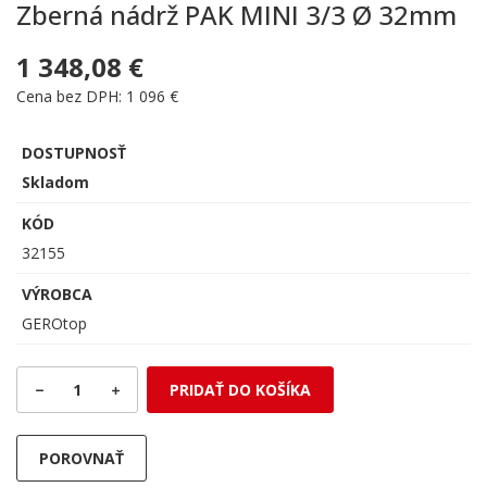
Zberná nádrž PAK MINI 3/3 Ø 32mm
1 348,08 €
Cena bez DPH: 1 096 €
DOSTUPNOSŤ
Skladom
KÓD
32155
VÝROBCA
GEROtop
1
PRIDAŤ DO KOŠÍKA
POROVNAŤ