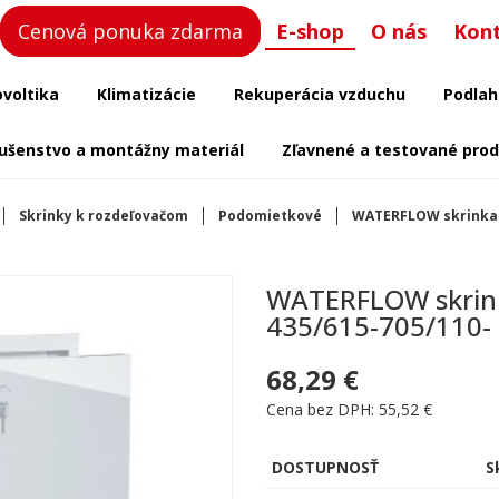
Cenová ponuka zdarma
E-shop
O nás
Kon
ovoltika
Klimatizácie
Rekuperácia vzduchu
Podlah
lušenstvo a montážny materiál
Zľavnené a testované pro
Skrinky k rozdeľovačom
Podomietkové
WATERFLOW skrinka R
WATERFLOW skrink
435/615-705/110-
68,29 €
Cena bez DPH: 55,52 €
DOSTUPNOSŤ
S