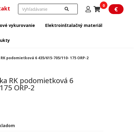
0
takt
€
ové vykurovanie
Elektroinštalačný materiál
dukty
K podomietková 6 435/615-705/110- 175 ORP-2
a RK podomietková 6
 175 ORP-2
kladom