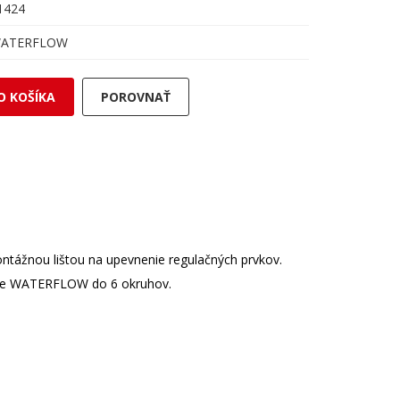
1424
ATERFLOW
O KOŠÍKA
POROVNAŤ
tážnou lištou na upevnenie regulačných prvkov.
ovače WATERFLOW do 6 okruhov.