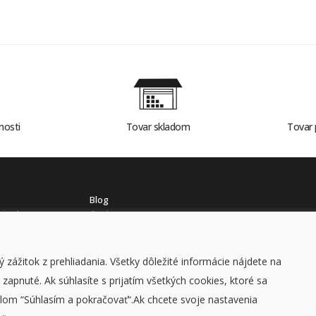
nosti
Tovar skladom
Tovar 
Blog
mienky
O nás
ch údajov
Kontakt
 zážitok z prehliadania. Všetky dôležité informácie nájdete na
apnuté. Ak súhlasíte s prijatím všetkých cookies, ktoré sa
© STAVCOMP 2026, všetky práva vyhradené
lom “Súhlasím a pokračovať“.Ak chcete svoje nastavenia
DUFEKSOFT
-
tvorba webových stránok
,
tvorba e-shopov