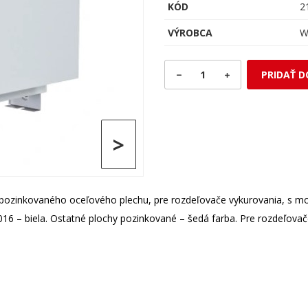
KÓD
2
VÝROBCA
W
1
PRIDAŤ D
>
zinkovaného oceľového plechu, pre rozdeľovače vykurovania, s mon
 9016 – biela. Ostatné plochy pozinkované – šedá farba. Pre rozdeľ