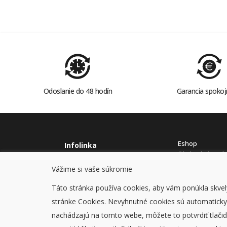
Odoslanie do 48 hodín
Garancia spokoj
Eshop
Infolinka
Obchodné pod
0915978614
Ochrana osobný
Vážime si vaše súkromie
stavcomp@stavcomp.sk
Cookies
Táto stránka používa cookies, aby vám ponúkla skvelý
stránke Cookies. Nevyhnutné cookies sú automaticky z
nachádzajú na tomto webe, môžete to potvrdiť tlačid