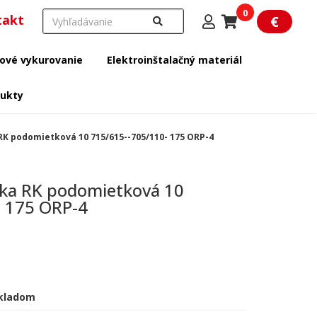
0
takt
€
ové vykurovanie
Elektroinštalačný materiál
dukty
 podomietková 10 715/615--705/110- 175 ORP-4
a RK podomietková 10
- 175 ORP-4
kladom