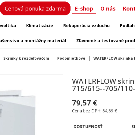
Cenová ponuka zdarma
E-shop
O nás
Kon
ovoltika
Klimatizácie
Rekuperácia vzduchu
Podlah
lušenstvo a montážny materiál
Zľavnené a testované pro
Skrinky k rozdeľovačom
Podomietkové
WATERFLOW skrinka RK
WATERFLOW skrink
715/615--705/110
79,57 €
Cena bez DPH: 64,69 €
DOSTUPNOSŤ
S