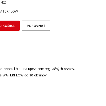
1426
ATERFLOW
O KOŠÍKA
POROVNAŤ
tážnou lištou na upevnenie regulačných prvkov.
ovače WATERFLOW do 10 okruhov.