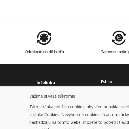
Odoslanie do 48 hodín
Garancia spokoj
Eshop
Infolinka
Obchodné pod
0915978614
Ochrana osobný
Vážime si vaše súkromie
stavcomp@stavcomp.sk
Cookies
Táto stránka používa cookies, aby vám ponúkla skvelý
stránke Cookies. Nevyhnutné cookies sú automaticky z
nachádzajú na tomto webe, môžete to potvrdiť tlačid