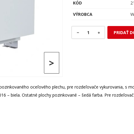
KÓD
2
VÝROBCA
W
1
PRIDAŤ D
>
zinkovaného oceľového plechu, pre rozdeľovače vykurovania, s mon
 9016 – biela. Ostatné plochy pozinkované – šedá farba. Pre rozdeľ