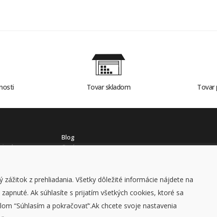
nosti
Tovar skladom
Tovar 
Blog
mienky
O nás
ch údajov
Kontakt
 zážitok z prehliadania. Všetky dôležité informácie nájdete na
apnuté. Ak súhlasíte s prijatím všetkých cookies, ktoré sa
© STAVCOMP 2026, všetky práva vyhradené
lom “Súhlasím a pokračovať“.Ak chcete svoje nastavenia
DUFEKSOFT
-
tvorba webových stránok
,
tvorba e-shopov