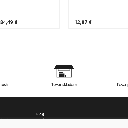
184,49 €
12,87 €
nosti
Tovar skladom
Tovar 
Blog
mienky
O nás
ch údajov
Kontakt