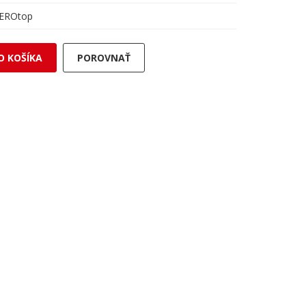
EROtop
O KOŠÍKA
POROVNAŤ