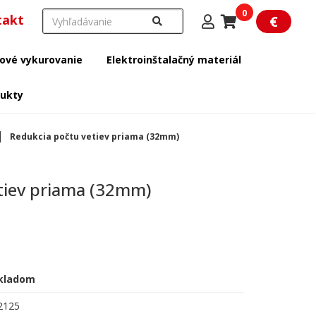
0
takt
€
ové vykurovanie
Elektroinštalačný materiál
dukty
Redukcia počtu vetiev priama (32mm)
tiev priama (32mm)
kladom
2125