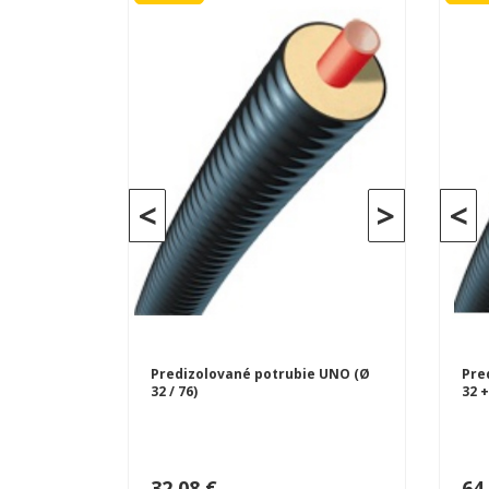
<
>
<
Predizolované potrubie UNO (Ø
Pre
32 / 76)
32 +
32,08 €
64