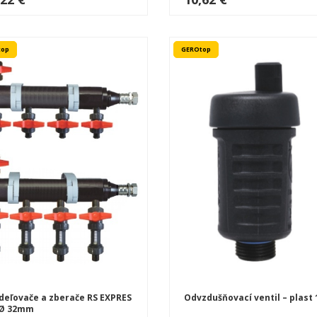
top
GEROtop
deľovače a zberače RS EXPRES
Odvzdušňovací ventil – plast 
 Ø 32mm