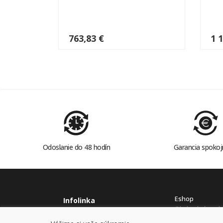
763,83 €
1 
Odoslanie do 48 hodín
Garancia spokoj
Eshop
Infolinka
Obchodné pod
0915978614
Ochrana osobný