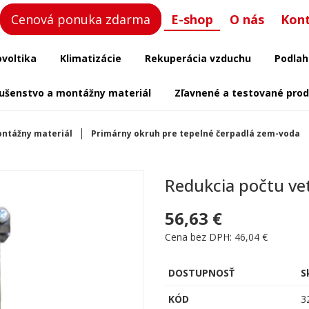
Cenová ponuka zdarma
E-shop
O nás
Kon
ovoltika
Klimatizácie
Rekuperácia vzduchu
Podlah
lušenstvo a montážny materiál
Zľavnené a testované pro
ontážny materiál
Primárny okruh pre tepelné čerpadlá zem-voda
Redukcia počtu ve
56,63 €
Cena bez DPH: 46,04 €
DOSTUPNOSŤ
S
KÓD
3