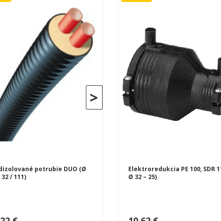
>
dizolované potrubie DUO (Ø
Elektroredukcia PE 100, SDR 1
 32 / 111)
Ø 32 – 25)
,22 €
10,62 €