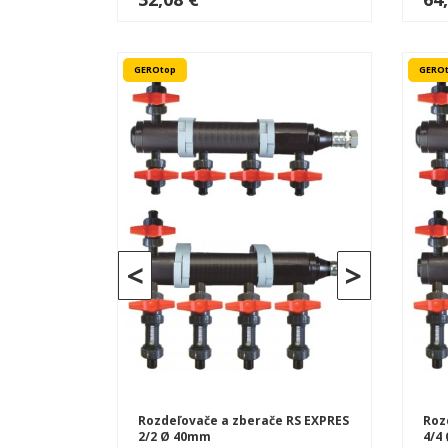
GEROtop
GERO
<
>
Rozdeľovače a zberače RS EXPRES
Roz
2/2 Ø 40mm
4/4