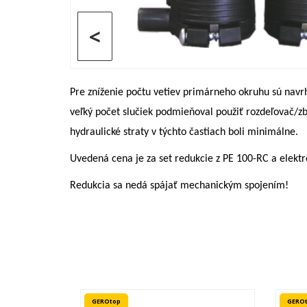
<
Pre zníženie počtu vetiev primárneho okruhu sú navrh
veľký počet slučiek podmieňoval použiť rozdeľovač/zb
hydraulické straty v týchto častiach boli minimálne.
Uvedená cena je za set redukcie z PE 100-RC a elektr
Redukcia sa nedá spájať mechanickým spojením!
GEROtop
GERO