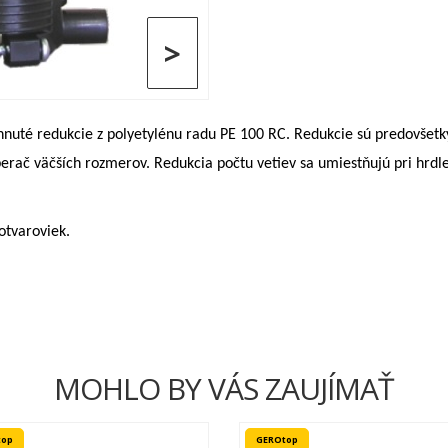
>
nuté redukcie z polyetylénu radu PE 100 RC. Redukcie sú predovšetkým
erač väčších rozmerov. Redukcia počtu vetiev sa umiestňujú pri hrdle 
otvaroviek.
MOHLO BY VÁS ZAUJÍMAŤ
top
GEROtop