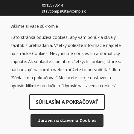
0915978614
stavcomp@stavcomp.sk
Vážime si vaše súkromie
Eshop
Obchodné podmienky
Táto stránka používa cookies, aby vám ponúkla skvelý
Ochrana osobných údajov
Cookies
zážitok z prehliadania. Všetky dôležité informácie nájdete
na stránke Cookies. Nevyhnutné cookies sú automaticky
Blog
zapnuté. Ak súhlasíte s prijatím všetkých cookies, ktoré sa
O nás
nachádzajú na tomto webe, môžete to potvrdiť tlačidlom
Kontakt
“Súhlasím a pokračovať“.Ak chcete svoje nastavenia
upraviť, kliknite na tlačidlo “Upraviť nastavenia cookies“.
SÚHLASÍM A POKRAČOVAŤ
© STAVCOMP 2026, všetky práva vyhradené
DUFEKSOFT
-
tvorba webových stránok
,
tvorba e-shopov
Upraviť nastavenia Cookies