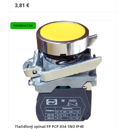
3,81 €
PROMFACTOR
Tlačidlový spínač FP PCP žlté 1NO IP40