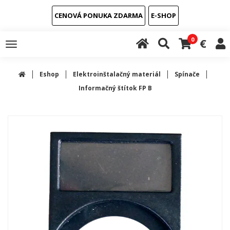
CENOVÁ PONUKA ZDARMA
E-SHOP
0
€
Toggle
navigation
Eshop
Elektroinštalačný materiál
Spínače
Informačný štítok FP B